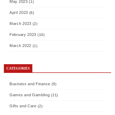
May 2023
(1)
April 2023
(6)
March 2023
(2)
February 2023
(10)
March 2022
(1)
CATEGORIES
Business and Finance
(9)
Games and Gambling
(21)
Gifts and Care
(2)