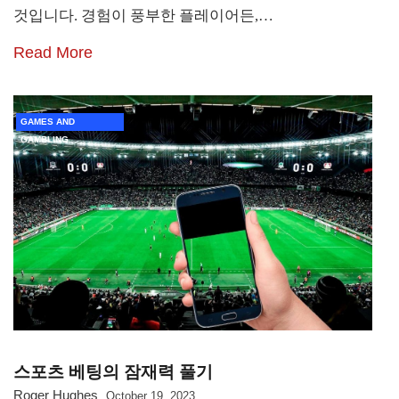
것입니다. 경험이 풍부한 플레이어든,…
Read More
GAMES AND
GAMBLING
스포츠 베팅의 잠재력 풀기
Roger Hughes
October 19, 2023