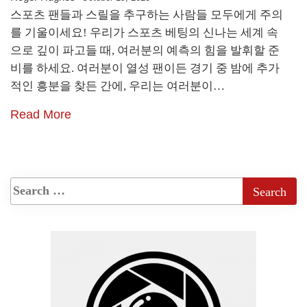
스포츠 팬들과 스릴을 추구하는 사람들 모두에게 주의
를 기울이세요! 우리가 스포츠 베팅의 신나는 세계 속
으로 깊이 파고들 때, 여러분의 예측의 힘을 발휘할 준
비를 하세요. 여러분이 열성 팬이든 경기 중 밤에 추가
적인 흥분을 찾든 간에, 우리는 여러분이…
Read More