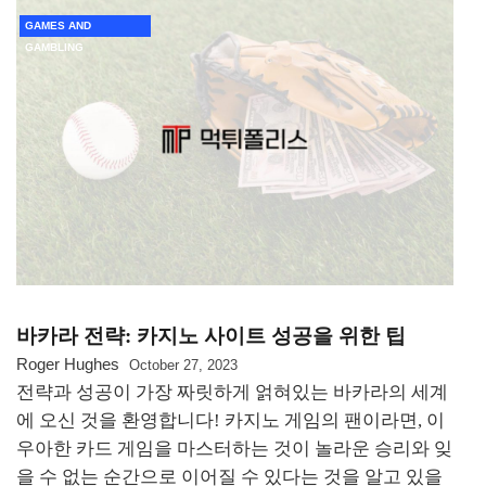
GAMES AND
GAMBLING
바카라 전략: 카지노 사이트 성공을 위한 팁
Roger Hughes
October 27, 2023
전략과 성공이 가장 짜릿하게 얽혀있는 바카라의 세계
에 오신 것을 환영합니다! 카지노 게임의 팬이라면, 이
우아한 카드 게임을 마스터하는 것이 놀라운 승리와 잊
을 수 없는 순간으로 이어질 수 있다는 것을 알고 있을