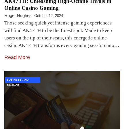
AK47TH: Unleashing High-Octane Thrills In
Online Casino Gaming
Roger Hughes
October 12, 2024
Those seeking quick yet intense gaming experiences
will find AK47TH to be the finest spot. Made to keep
users on the tip of their seats, this energetic online
casino AK47TH transforms every gaming session into…
Read More
BUSINESS AND
FINANCE