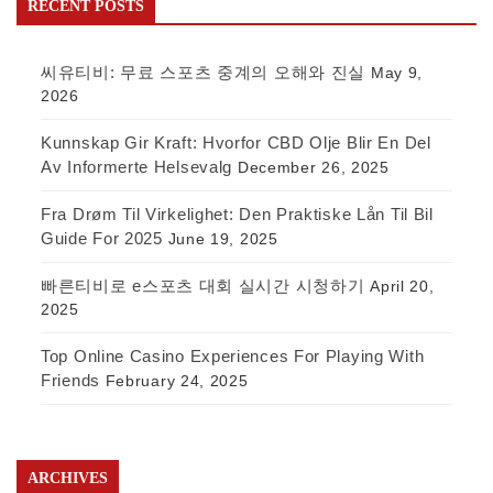
RECENT POSTS
씨유티비: 무료 스포츠 중계의 오해와 진실
May 9,
2026
Kunnskap Gir Kraft: Hvorfor CBD Olje Blir En Del
Av Informerte Helsevalg
December 26, 2025
Fra Drøm Til Virkelighet: Den Praktiske Lån Til Bil
Guide For 2025
June 19, 2025
빠른티비로 e스포츠 대회 실시간 시청하기
April 20,
2025
Top Online Casino Experiences For Playing With
Friends
February 24, 2025
ARCHIVES