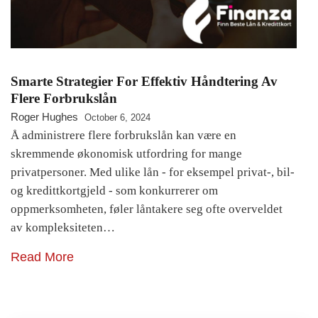
Smarte Strategier For Effektiv Håndtering Av
Flere Forbrukslån
Roger Hughes
October 6, 2024
Å administrere flere forbrukslån kan være en
skremmende økonomisk utfordring for mange
privatpersoner. Med ulike lån - for eksempel privat-, bil-
og kredittkortgjeld - som konkurrerer om
oppmerksomheten, føler låntakere seg ofte overveldet
av kompleksiteten…
Read More