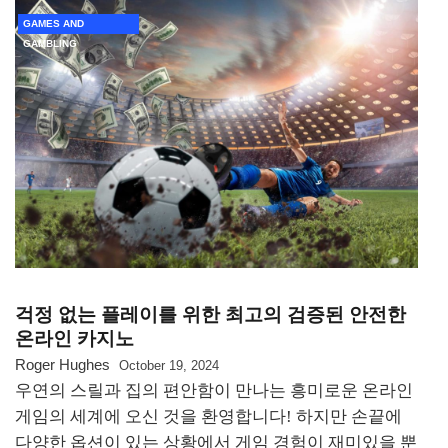
GAMES AND
GAMBLING
걱정 없는 플레이를 위한 최고의 검증된 안전한
온라인 카지노
Roger Hughes
October 19, 2024
우연의 스릴과 집의 편안함이 만나는 흥미로운 온라인
게임의 세계에 오신 것을 환영합니다! 하지만 손끝에
다양한 옵션이 있는 상황에서 게임 경험이 재미있을 뿐