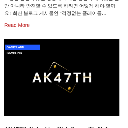
만 아니라 안전할 수 있도록 하려면 어떻게 해야 할까
요? 최신 블로그 게시물인 "걱정없는 플레이를…
Read More
GAMES AND
GAMBLING