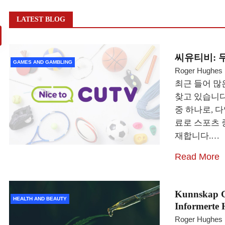
LATEST BLOG
씨유티비: 
GAMES AND GAMBLING
Roger Hughes
최근 들어 많
찾고 있습니다
중 하나로, 
료로 스포츠 
재합니다.…
Read More
Kunnskap Gi
HEALTH AND BEAUTY
Informerte 
Roger Hughes