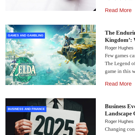
Read More
The Endurin
GAMES AND GAMBLING
Kingdom’: 
Roger Hughes
Few games can
The Legend of
game in this 
Read More
Business Ev
BUSINESS AND FINANCE
Landscape 
Roger Hughes
Changing cons