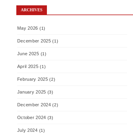
ARCHIVES
May 2026
(1)
December 2025
(1)
June 2025
(1)
April 2025
(1)
February 2025
(2)
January 2025
(3)
December 2024
(2)
October 2024
(3)
July 2024
(1)