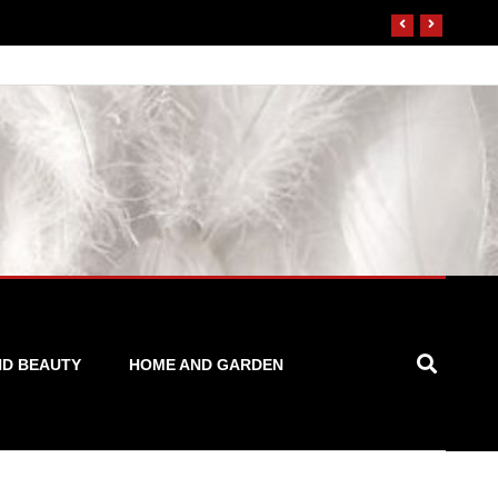
ND BEAUTY
HOME AND GARDEN