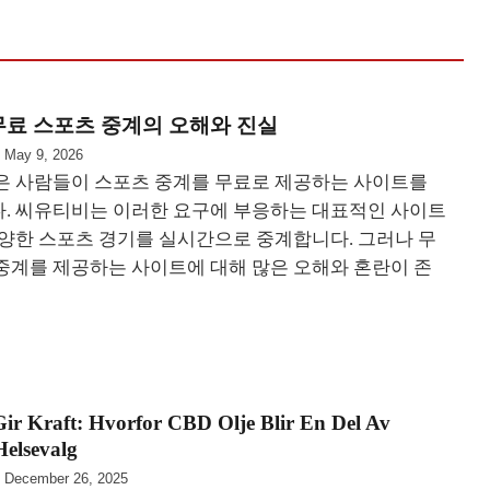
무료 스포츠 중계의 오해와 진실
May 9, 2026
은 사람들이 스포츠 중계를 무료로 제공하는 사이트를
. 씨유티비는 이러한 요구에 부응하는 대표적인 사이트
다양한 스포츠 경기를 실시간으로 중계합니다. 그러나 무
중계를 제공하는 사이트에 대해 많은 오해와 혼란이 존
r Kraft: Hvorfor CBD Olje Blir En Del Av
Helsevalg
December 26, 2025