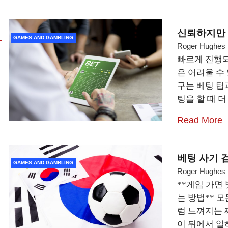
신뢰하지만 
GAMES AND GAMBLING
Roger Hughes
빠르게 진행되
은 어려울 수
구는 베팅 팁
팅을 할 때 
Read More
베팅 사기 
GAMES AND GAMBLING
Roger Hughes
**게임 가면
는 방법** 
럼 느껴지는 
이 뒤에서 일