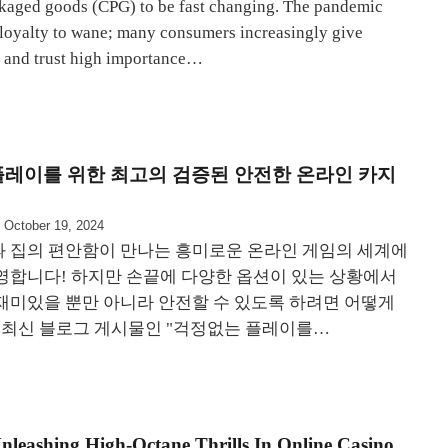
aged goods (CPG) to be fast changing. The pandemic
 loyalty to wane; many consumers increasingly give
y, and trust high importance…
플레이를 위한 최고의 검증된 안전한 온라인 카지
October 19, 2024
 집의 편안함이 만나는 흥미로운 온라인 게임의 세계에
영합니다! 하지만 손끝에 다양한 옵션이 있는 상황에서
재미있을 뿐만 아니라 안전할 수 있도록 하려면 어떻게
 최신 블로그 게시물인 "걱정없는 플레이를…
eashing High-Octane Thrills In Online Casino