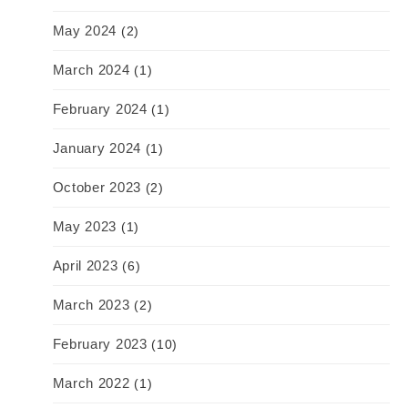
May 2024
(2)
March 2024
(1)
February 2024
(1)
January 2024
(1)
October 2023
(2)
May 2023
(1)
April 2023
(6)
March 2023
(2)
February 2023
(10)
March 2022
(1)